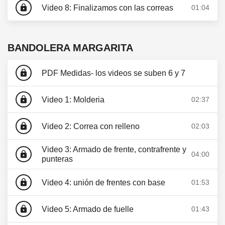
lock
Video 8: Finalizamos con las correas
01:04
BANDOLERA MARGARITA
lock
PDF Medidas- los videos se suben 6 y 7
lock
Video 1: Molderia
02:37
lock
Video 2: Correa con relleno
02:03
Video 3: Armado de frente, contrafrente y
lock
04:00
punteras
lock
Video 4: unión de frentes con base
01:53
lock
Video 5: Armado de fuelle
01:43