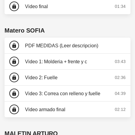
lock
Video final
01:34
Matero SOFIA
lock
PDF MEDIDAS (Leer descripcion)
lock
Video 1: Molderia + frente y c
03:43
lock
Video 2: Fuelle
02:36
lock
Video 3: Correa con relleno y fuelle
04:39
lock
Video armado final
02:12
MALETIN ARTURO