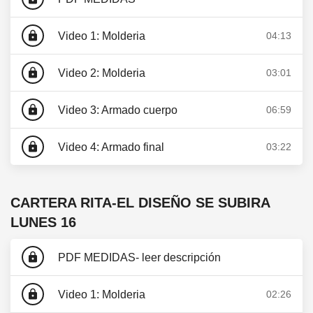
lock
Video 1: Molderia
04:13
lock
Video 2: Molderia
03:01
lock
Video 3: Armado cuerpo
06:59
lock
Video 4: Armado final
03:22
CARTERA RITA-EL DISEÑO SE SUBIRA
LUNES 16
lock
PDF MEDIDAS- leer descripción
lock
Video 1: Molderia
02:26