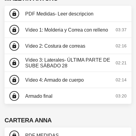
lock
PDF Medidas- Leer descripcion
lock
Video 1: Molderia y Correa con relleno
03:37
lock
Video 2: Costura de correas
02:16
Video 3: Laterales- ÚLTIMA PARTE DE
lock
02:21
SUBE SÁBADO 28
lock
Video 4: Armado de cuerpo
02:14
lock
Armado final
03:20
CARTERA ANNA
lock
PDF MEDIDAS