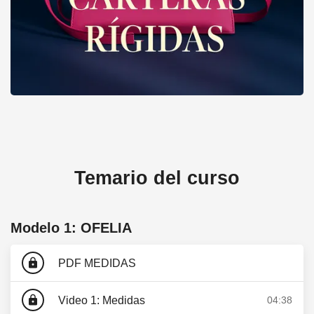
FORMACION AVANZADA: carteras RIGIDAS Y SEMI
Temario del curso
Modelo 1: OFELIA
lock
PDF MEDIDAS
lock
Video 1: Medidas
04:38