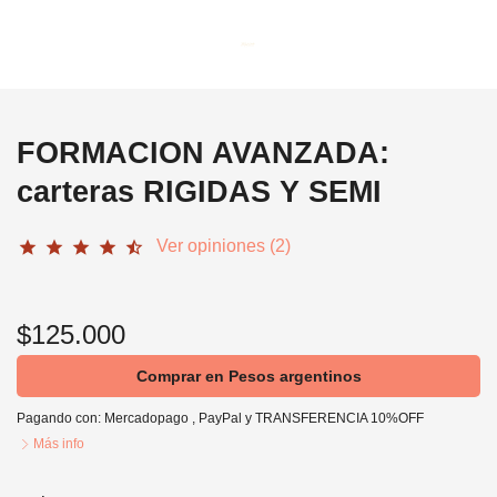
FORMACION AVANZADA:
carteras RIGIDAS Y SEMI
Ver opiniones (2)
star
star
star
star
star_half
$125.000
Comprar en Pesos argentinos
Pagando con:
Mercadopago
,
PayPal
y
TRANSFERENCIA 10%OFF
Más info