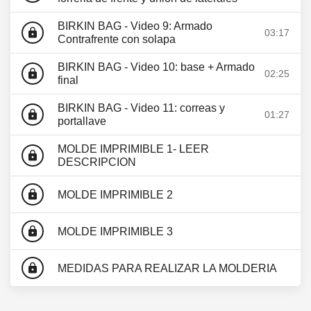
BIRKIN BAG - Video 9: Armado
lock
03:17
Contrafrente con solapa
BIRKIN BAG - Video 10: base + Armado
lock
02:25
final
BIRKIN BAG - Video 11: correas y
lock
01:27
portallave
MOLDE IMPRIMIBLE 1- LEER
lock
DESCRIPCION
lock
MOLDE IMPRIMIBLE 2
lock
MOLDE IMPRIMIBLE 3
lock
MEDIDAS PARA REALIZAR LA MOLDERIA