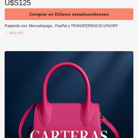
U$S125
Comprar en Dólares estadounidenses
Pagando con:
Mercadopago
,
PayPal
y
TRANSFERENCIA 10%OFF
Más info