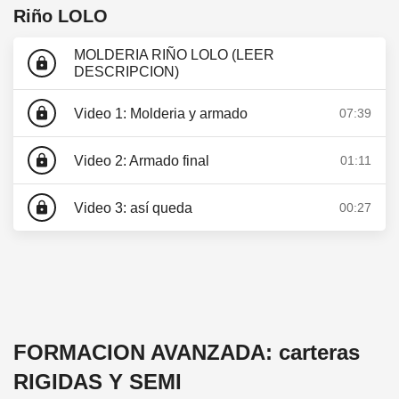
Riño LOLO
MOLDERIA RIÑO LOLO (LEER
lock
DESCRIPCION)
lock
Video 1: Molderia y armado
07:39
lock
Video 2: Armado final
01:11
lock
Video 3: así queda
00:27
FORMACION AVANZADA: carteras
RIGIDAS Y SEMI