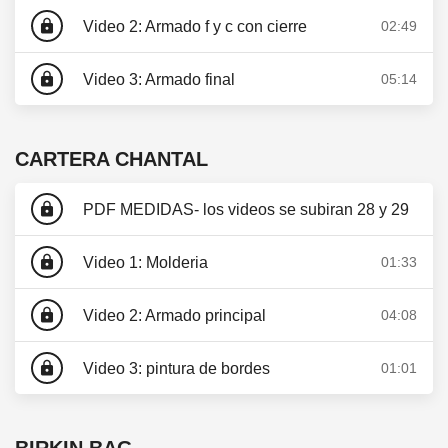
lock
Video 2: Armado f y c con cierre
02:49
lock
Video 3: Armado final
05:14
CARTERA CHANTAL
lock
PDF MEDIDAS- los videos se subiran 28 y 29
lock
Video 1: Molderia
01:33
lock
Video 2: Armado principal
04:08
lock
Video 3: pintura de bordes
01:01