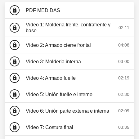
lock
PDF MEDIDAS
Video 1: Molderia frente, contrafrente y
lock
02:11
base
lock
Video 2: Armado cierre frontal
04:08
lock
Video 3: Molderia interna
03:00
lock
Video 4: Armado fuelle
02:19
lock
Video 5: Unión fuelle e interno
02:30
lock
Video 6: Unión parte externa e interna
02:09
lock
Video 7: Costura final
03:35