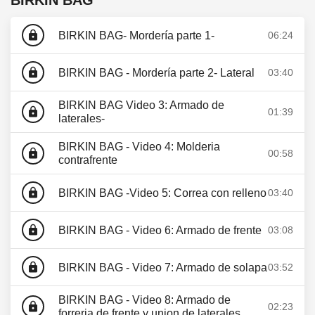
BIRKIN BAG
lock
BIRKIN BAG- Mordería parte 1-
06:24
lock
BIRKIN BAG - Mordería parte 2- Lateral
03:40
BIRKIN BAG Video 3: Armado de
lock
01:39
laterales-
BIRKIN BAG - Video 4: Molderia
lock
00:58
contrafrente
lock
BIRKIN BAG -Video 5: Correa con relleno
03:40
lock
BIRKIN BAG - Video 6: Armado de frente
03:08
lock
BIRKIN BAG - Video 7: Armado de solapa
03:52
BIRKIN BAG - Video 8: Armado de
lock
02:23
forreria de frente y union de laterales